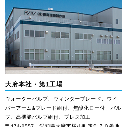
大府本社・第1工場
ウォーターバルブ、ウィンターブレード、ワイ
パーアーム&ブレード組付、無酸化ロー付、バル
ブ、高機能バルブ組付、プレス加工
〒474-8557 愛知県大府市横根町惣作７０番地